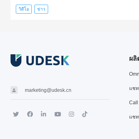
วิดีโอ
ข่าว
ผลิ
Omn
แชท
marketing@udesk.cn
Call
แชท