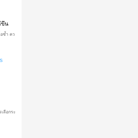
ขึ้น
้อซ้ำ คว
PS
รเลือกระ