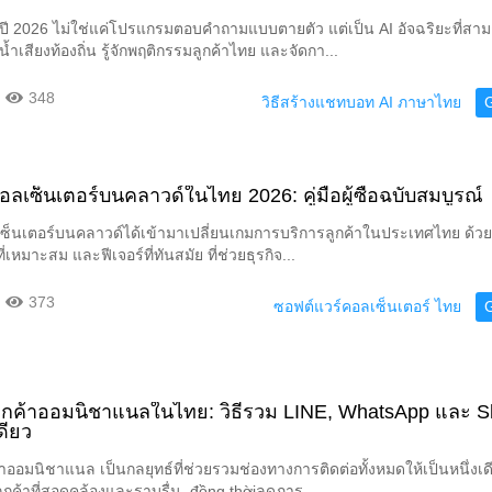
ี 2026 ไม่ใช่แค่โปรแกรมตอบคำถามแบบตายตัว แต่เป็น AI อัจฉริยะที่สาม
เสียงท้องถิ่น รู้จักพฤติกรรมลูกค้าไทย และจัดกา...
348
วิธีสร้างแชทบอท AI ภาษาไทย
ลเซ็นเตอร์บนคลาวด์ในไทย 2026: คู่มือผู้ซื้อฉบับสมบูรณ์
ซ็นเตอร์บนคลาวด์ได้เข้ามาเปลี่ยนเกมการบริการลูกค้าในประเทศไทย ด้ว
ที่เหมาะสม และฟีเจอร์ที่ทันสมัย ที่ช่วยธุรกิจ...
373
ซอฟต์แวร์คอลเซ็นเตอร์ ไทย
ูกค้าออมนิชาแนลในไทย: วิธีรวม LINE, WhatsApp และ 
ดียว
าออมนิชาแนล เป็นกลยุทธ์ที่ช่วยรวมช่องทางการติดต่อทั้งหมดให้เป็นหนึ่งเดี
กค้าที่สอดคล้องและราบรื่น, đồng thờiลดภาร...