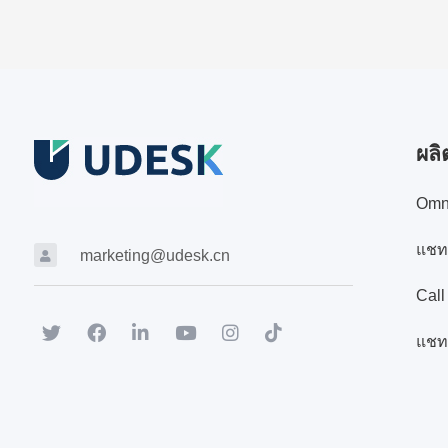
ผลิ
Omn
แชท
marketing@udesk.cn
Call
แชท