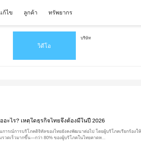
ีแก้ไข
ลูกค้า
ทรัพยากร
บริษัท
วิดีโอ
ืออะไร? เหตุใดธุรกิจไทยจึงต้องมีในปี 2026
นการณ์การบริโภคดิจิทัลของไทยยังคงพัฒนาต่อไป โดยผู้บริโภคเรียกร้องให
มรวดเร็วมากขึ้น—กว่า 80% ของผู้บริโภคในไทยคาดห...